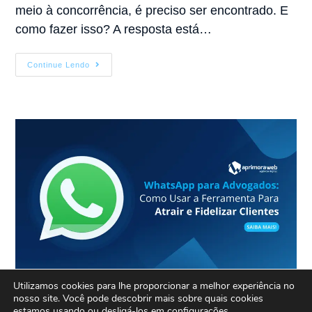
meio à concorrência, é preciso ser encontrado. E
como fazer isso? A resposta está…
Continue Lendo
Utilizamos cookies para lhe proporcionar a melhor experiência no
WhatsApp para
nosso site. Você pode descobrir mais sobre quais cookies
estamos usando ou desligá-los em
configurações
.