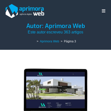
Autor:
Aprimora Web
Este autor escreveu 363 artigos
>
Aprimora Web
>
Página 3