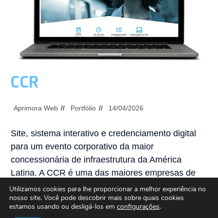
CCR
Aprimora Web
Portfólio
14/04/2026
Site, sistema interativo e credenciamento digital
para um evento corporativo da maior
concessionária de infraestrutura da América
Latina. A CCR é uma das maiores empresas de
concessão de infraestrutura da…
Utilizamos cookies para lhe proporcionar a melhor experiência no
nosso site. Você pode descobrir mais sobre quais cookies
estamos usando ou desligá-los em
configurações
.
Continue Lendo