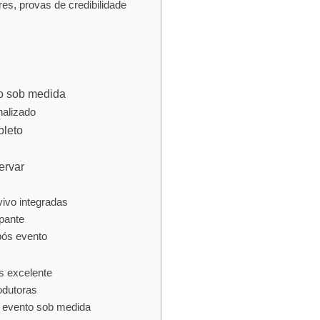
es, provas de credibilidade
go sob medida
nalizado
pleto
ervar
ivo integradas
pante
pós evento
s excelente
odutoras
e evento sob medida