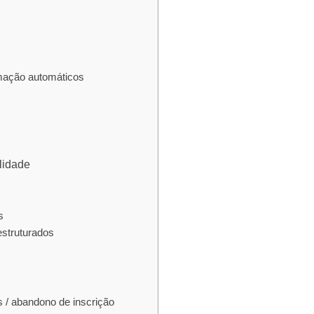
mação automáticos
lidade
s
estruturados
s / abandono de inscrição