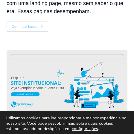
com uma landing page, mesmo sem saber o que
era. Essas páginas desempenham…
Continue Lendo
Utilizamos cookies para lhe proporcionar a melhor experiência no
nosso site. Você pode descobrir mais sobre quais cookies
O que é site institucional:
estamos usando ou desligá-los em
configurações
.