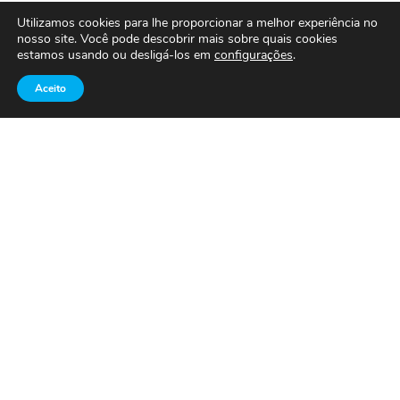
Utilizamos cookies para lhe proporcionar a melhor experiência no
Aprimora Web e Amorim e Almeida Advogados
nosso site. Você pode descobrir mais sobre quais cookies
estamos usando ou desligá-los em
configurações
.
Associados: Uma Parceria Digital de Sucesso Nos
dias de hoje, a presença digital é um fator
Aceito
decisivo para o sucesso de qualquer empresa,…
Continue Lendo