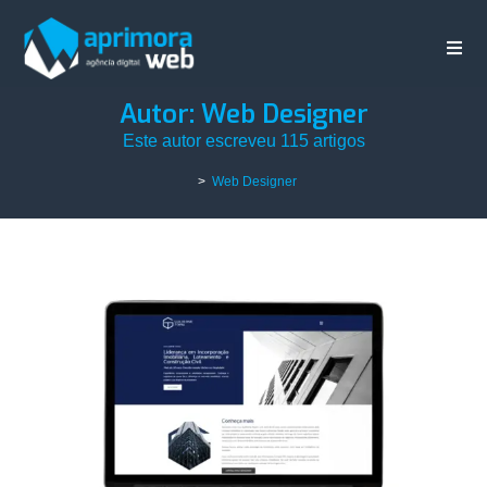
Autor:
Web Designer
Este autor escreveu 115 artigos
>
Web Designer