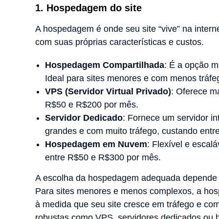
1. Hospedagem do site
A hospedagem é onde seu site “vive” na intern
com suas próprias características e custos.
Hospedagem Compartilhada
: É a opção m
Ideal para sites menores e com menos tráfe
VPS (Servidor Virtual Privado)
: Oferece ma
R$50 e R$200 por mês.
Servidor Dedicado
: Fornece um servidor int
grandes e com muito tráfego, custando ent
Hospedagem em Nuvem
: Flexível e esca
entre R$50 e R$300 por mês.
A escolha da hospedagem adequada depende do
Para sites menores e menos complexos, a hosp
à medida que seu site cresce em tráfego e co
robustas como VPS, servidores dedicados ou