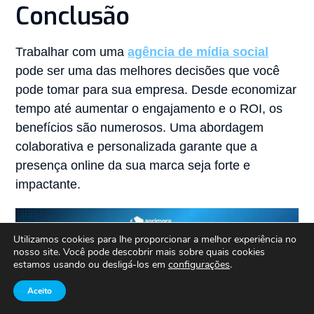
Conclusão
Trabalhar com uma
agência de mídia social
pode ser uma das melhores decisões que você
pode tomar para sua empresa. Desde economizar
tempo até aumentar o engajamento e o ROI, os
benefícios são numerosos. Uma abordagem
colaborativa e personalizada garante que a
presença online da sua marca seja forte e
impactante.
Utilizamos cookies para lhe proporcionar a melhor experiência no
nosso site. Você pode descobrir mais sobre quais cookies
estamos usando ou desligá-los em
configurações
.
Aceito