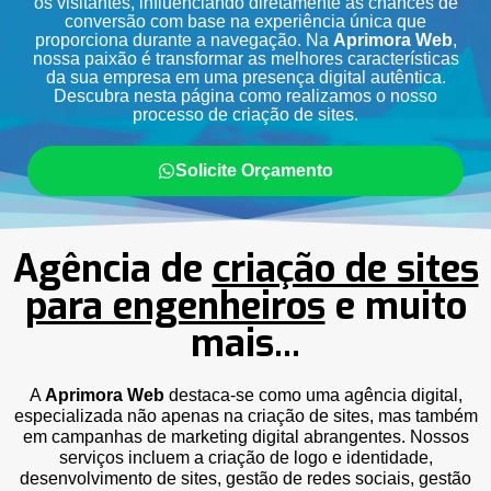
os visitantes, influenciando diretamente as chances de
conversão com base na experiência única que
proporciona durante a navegação. Na
Aprimora Web
,
nossa paixão é transformar as melhores características
da sua empresa em uma presença digital autêntica.
Descubra nesta página como realizamos o nosso
processo de criação de sites.
Solicite Orçamento
Agência de
criação de sites
para engenheiros
e muito
mais...
A
Aprimora Web
destaca-se como uma agência digital,
especializada não apenas na criação de sites, mas também
em campanhas de marketing digital abrangentes. Nossos
serviços incluem a criação de logo e identidade,
desenvolvimento de sites, gestão de redes sociais, gestão