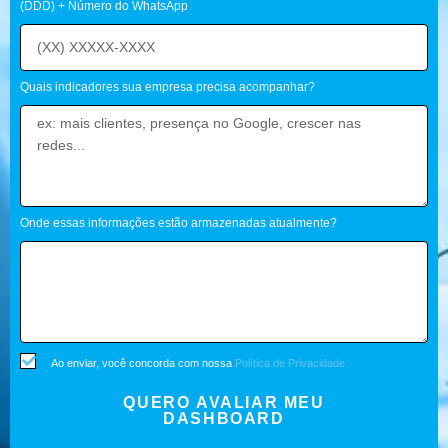
(DDD) + Número do WhatsApp
Quais indicadores sua empresa precisa acompanhar?
Onde essas informações estão armazenadas atualmente?
Ao enviar, você concorda com nossa
Política de Privacidade
QUERO AVALIAR MEU
DASHBOARD