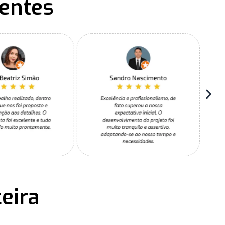
ientes
eira