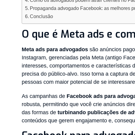
Como os advogados podem atrair clientes no Fac
Propaganda advogado Facebook: as melhores pr
Conclusão
O que é Meta ads e co
Meta ads para advogados
são anúncios pagos
Instagram, gerenciadas pela Meta (antigo Fa
interesses, comportamentos e características
precisa do público-alvo. Isso torna a captura 
pessoas com maior potencial de se interessar
As campanhas de
Facebook ads para advog
robusta, permitindo que você crie anúncios di
das formas de
turbinando publicações de a
conteúdos que gerem engajamento e, consequen