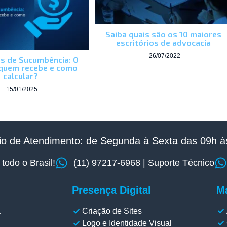
Saiba quais são os 10 maiores
escritórios de advocacia
26/07/2022
s de Sucumbência: O
 quem recebe e como
calcular?
15/01/2025
io de Atendimento: de Segunda à Sexta das 09h às
odo o Brasil!
(11) 97217-6968 | Suporte Técnico
Presença Digital
Ma
a
Criação de Sites
Logo e Identidade Visual