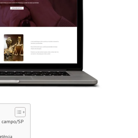
do campo/SP
etência