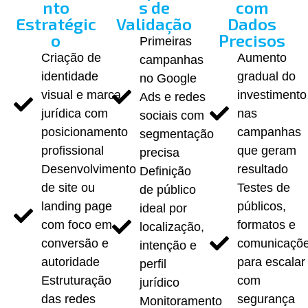
nto
s de
com
Estratégic
Validação
Dados
o
Precisos
Primeiras
Criação de
Aumento
campanhas
identidade
gradual do
no Google
visual e marca
investimento
Ads e redes
jurídica com
nas
sociais com
posicionamento
campanhas
segmentação
profissional
que geram
precisa
Desenvolvimento
resultado
Definição
de site ou
Testes de
de público
landing page
públicos,
ideal por
com foco em
formatos e
localização,
conversão e
comunicaçõ
intenção e
autoridade
para escalar
perfil
Estruturação
com
jurídico
das redes
segurança
Monitoramento