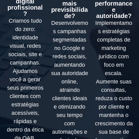
digital
mais
performance
profissional
previsibilida
e
?
de?
autoridade?
Criamos tudo
Desenvolvemo
Implementamo
do zero:
s campanhas
s estratégias
identidade
segmentadas
completas de
visual, redes
no Google e
marketing
sociais, site e
redes sociais,
jurídico com
campanhas.
aumentando
foco em
Ajudamos
sua autoridade
escala.
você a gerar
online,
Aumente suas
seus primeiros
atraindo
consultas,
clientes com
clientes ideais
reduza o custo
estratégias
e otimizando
por cliente e
acessíveis,
seu tempo
mantenha o
rápidas e
com
crescimento da
dentro da ética
automações e
sua base de
da OAB.