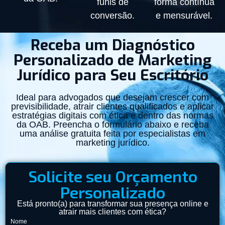
funis de
forma contínua
conversão.
e mensurável.
Receba um Diagnóstico
Personalizado de Marketing
Jurídico para Seu Escritório
Ideal para advogados que desejam crescer com
previsibilidade, atrair clientes qualificados e aplicar
estratégias digitais com ética e dentro das normas
da OAB. Preencha o formulário abaixo e receba
uma análise gratuita feita por especialistas em
marketing jurídico.
Solicite seu Orçamento
Personalizado
Está pronto(a) para transformar sua presença online e
atrair mais clientes com ética?
Nome